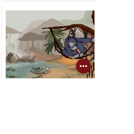
SI BOGA & RAJO
HEREK
14 April 2024
Kesombongan Rajo Herek
dihadapan Si Boga berbuah
kesengsaraan. Dengan