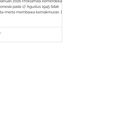
 Januari 2026 Proklamasi kemerdekaan
donesia pada 17 Agustus 1945 tidak
rta-merta membawa kemakmuran. Di
rbagai daerah, termasuk Sibolga dan
layah Keresidenan Tapanuli,
merdekaan justru diawali oleh kondisi
onomi yang nyaris lumpuh. Warisan
ndudukan Jepang adalah penderitaan:
rsediaan sandang, pangan, dan
butuhan hidup habis terkuras. Gudang-
dang kosong, rakyat hidup dalam
kurangan, dan roda perekonomian
aris berhenti berputar. Menghadapi
uasi ter