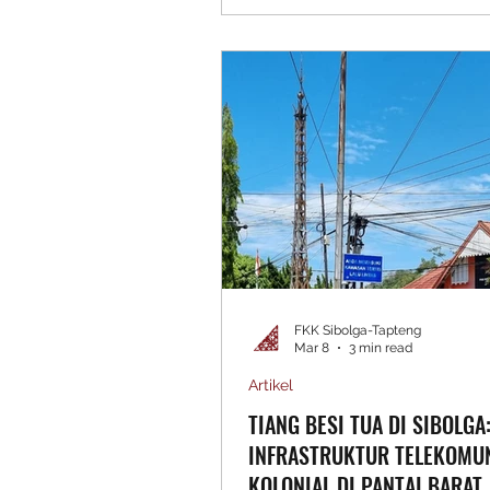
Masa.” Pameran ini digelar di Ke
88, Sibolga, dan berlangsung mu
April hingga 17 Mei 2026 sebaga
dari upaya membangun kesada
masyarakat terhadap sejarah dan
Kota Sibolga. Kegiatan ini didu
Balai Pelestarian Kebudayaan (
FKK Sibolga-Tapteng
Mar 8
3 min read
Artikel
TIANG BESI TUA DI SIBOLGA:
INFRASTRUKTUR TELEKOMU
KOLONIAL DI PANTAI BARAT