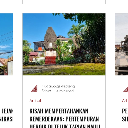
dai Kopi
Cerita.” Diskusi ini menjadi wadah refleksi
Sib
lai 28
kolektif bagi masyarakat, akademisi,
Ke
i bagian
budayawan, pemerintah, dan generasi
se
ran
muda untuk melihat kembali posisi
seb
 identitas
Sibolga sebagai kota yang kaya sejarah,
un
kung oleh
namun masih menghadapi tantangan
mu
B
besar dalam pelestarian identitasn
te
D
FKK Sibolga-Tapteng
Feb 21
4 min read
Artikel
Art
 JEJAK
KISAH MEMPERTAHANKAN
PE
NIKASI
KEMERDEKAAN: PERTEMPURAN
SI
HEROIK DI TELUK TAPIAN NAULI