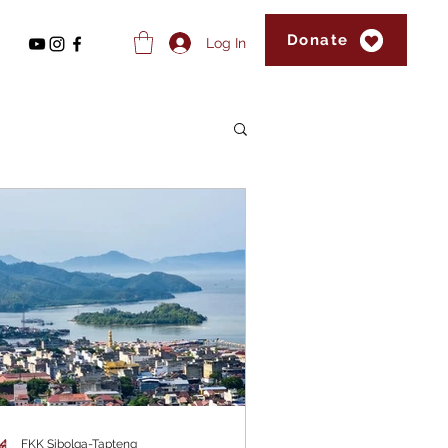
Donate
Log In
FKK Sibolga-Tapteng