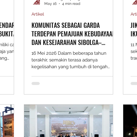
May 16
4 min read
Artikel
Art
ENDARIS
KOMUNITAS SEBAGAI GARDA
JI
BUKITAN
TERDEPAN PEMAJUAN KEBUDAYAAN
IK
DAN KESEJARAHAN SIBOLGA–
liki cara
11
TAPANULI TENGAH
aja yang
se
16 Mei 2026 Dalam beberapa tahun
yang
tra
terakhir, semakin terasa adanya
Tapian
seb
kegelisahan yang tumbuh di tengah
bagai kota
ad
masyarakat, khususnya di kalangan
ng, tetapi
Di 
generasi muda Sibolga dan Tapanuli
gerahi
pe
Tengah. Banyak pelajar dan pemuda yang
sia
mulai jauh dari akar sejarah dan
ah
Ket
kebudayaannya sendiri. Mereka hidup di
melalui
me
daerah yang memiliki jejak sejarah
 yang
ben
panjang, tetapi tidak benar-benar
ari
ma
mengenalnya. Padahal, Sibolga telah
t dari
me
berusia lebih dari tiga abad dan kerap
disebut sebagai salah satu pusat penting