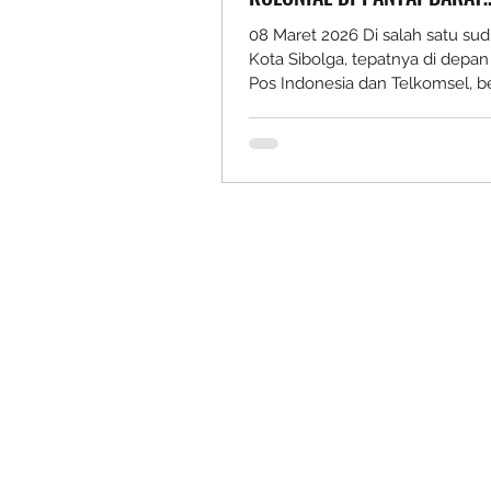
SUMATRA
08 Maret 2026 Di salah satu sud
Kota Sibolga, tepatnya di depan
Pos Indonesia dan Telkomsel, be
sebuah tiang besi tua yang men
perhatian. Sekilas, keberadaan
seperti bagian dari infrastruktu
tertinggal di tengah perkemban
modern. Namun apabila diamati
cermat, bentuk konstruksi rang
yang khas menunjukkan bahwa 
tersebut kemungkinan merupa
peninggalan jaringan telekomuni
masa Hindia Belanda