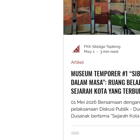
FKK Sibolga-Tapteng
May 1
3 min read
Artikel
MUSEUM TEMPORER #1 “SI
DALAM MASA”: RUANG BELA
SEJARAH KOTA YANG TERBU
UNTUK SEMUA
01 Mei 2026 Bersamaan dengan
pelaksanaan Diskusi Publik - 
Dusanak bertema “Sejarah Kota
dalam Media, Wacana, dan Cerit
Sibolga Tapteng meluncurkan
Temporer #1 bertajuk “Sibolga 