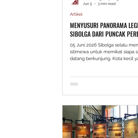
Jun 5
3 min read
Artikel
MENYUSURI PANORAMA LEG
SIBOLGA DARI PUNCAK PER
05 Juni 2026 Sibolga selalu memi
istimewa untuk memikat siapa s
datang berkunjung. Kota kecil 
menghadap langsung ke Teluk 
Nauli ini tidak hanya dikenal se
pelabuhan dengan sejarah panja
juga sebagai daerah yang dianu
panorama alam yang luar biasa.
Keindahan tersebut bahkan tel
diabadikan sejak masa kolonial 
berbagai foto dan dokumentasi
menampilkan lanskap Sibolga d
ketinggian perbukitan. Berangka