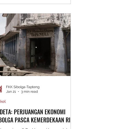
olga ke-326 pada 2 April 2026.
giatan ini tidak hanya dimaksudkan
bagai perayaan seremonial, tetapi juga
agai instrumen kebijakan kultural
tuk menghidupkan kembali ekosistem
sik lokal yang dalam beberapa tahun
rakhir cenderung mengalami stagnasi.
FKK Sibolga-Tapteng
Jan 21
3 min read
ikel
DETA: PERJUANGAN EKONOMI
BOLGA PASCA KEMERDEKAAN RI