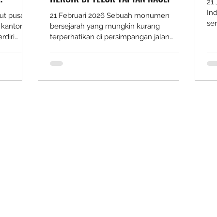
21
In
ut pusat
21 Februari 2026 Sebuah monumen
se
 kantor PT
bersejarah yang mungkin kurang
be
rdiri
terperhatikan di persimpangan jalan
wi
arik
utama Sibolga, dekat dengan Pom Bensin
ke
nya tampak
Pertamina Taman Bunga dan Pangkalan
ek
r lama yang
TNI AL. Tugu Pertempuran Teluk Tapian
pe
gan kota
Nauli yang diresmikan oleh Panglima
pe
 lebih
ABRI Jenderal Faisal Tanjung pada 11 Juli
ke
ka besinya
1996 menjadi pengingat kepada
gu
tiang
masyarakat masa kini atas sebuah kisah
ke
kan
perjuangan rakyat untuk
ny
kasi dari
mempertahankan kemerdekaan,yaitu
sit
pertempuran heroik di Teluk Tapian Nauli.
Teluk ini dikenal seba