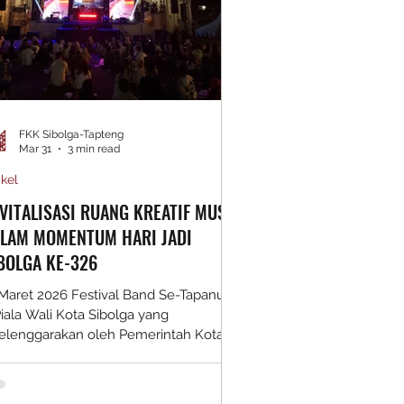
FKK Sibolga-Tapteng
Mar 31
3 min read
ikel
VITALISASI RUANG KREATIF MUSIK
LAM MOMENTUM HARI JADI
BOLGA KE-326
 Maret 2026 Festival Band Se-Tapanuli
iala Wali Kota Sibolga yang
selenggarakan oleh Pemerintah Kota
bolga pada 28-29 Maret 2026 menjadi
lah satu agenda strategis dalam
gkaian peringatan Hari Jadi Kota