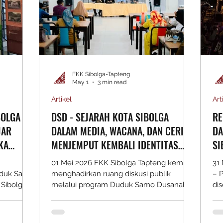
peradaban di pes
FKK Sibolga-Tapteng
May 1
3 min read
Artikel
Art
BOLGA
DSD - SEJARAH KOTA SIBOLGA
RE
JAR
DALAM MEDIA, WACANA, DAN CERITA:
DA
KA
MENJEMPUT KEMBALI IDENTITAS
SI
KOTA PUSAKA
01 Mei 2026 FKK Sibolga Tapteng kembali
31
Duduk Samo
menghadirkan ruang diskusi publik
– P
 Sibolga
melalui program Duduk Samo Dusanak
di
a”, FKK
pada 28 April 2026 di Kedai Kopi 88 dan
Si
 Museum
zoom meeting, dengan tema “Sejarah
sa
dalam
Kota Sibolga dalam Media, Wacana, dan
ran