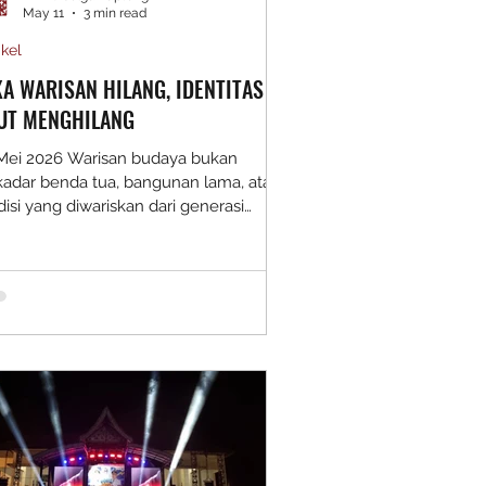
May 11
3 min read
ikel
KA WARISAN HILANG, IDENTITAS
UT MENGHILANG
 Mei 2026 Warisan budaya bukan
kadar benda tua, bangunan lama, atau
disi yang diwariskan dari generasi
elumnya. Lebih dari itu, warisan
alah memori kolektif suatu masyarakat.
dalamnya tersimpan ingatan, nilai,
ngalaman, dan narasi panjang tentang
pa kita dan dari mana kita berasal.
ika warisan itu hilang, maka yang ikut
nghilang sebenarnya bukan hanya
tuk fisiknya, tetapi juga identitas sosial
syarakat yang selama ini dibangun
lalui sejarah dan