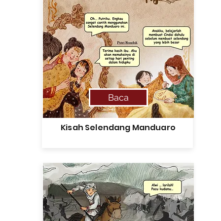
Baca
Kisah Selendang Manduaro