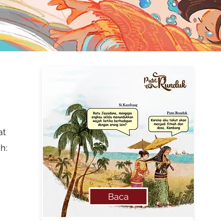
at
h:
Baca