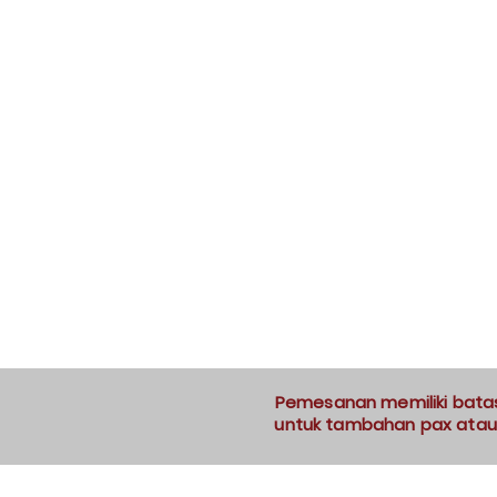
Pemesanan memiliki batas 
untuk tambahan pax atau