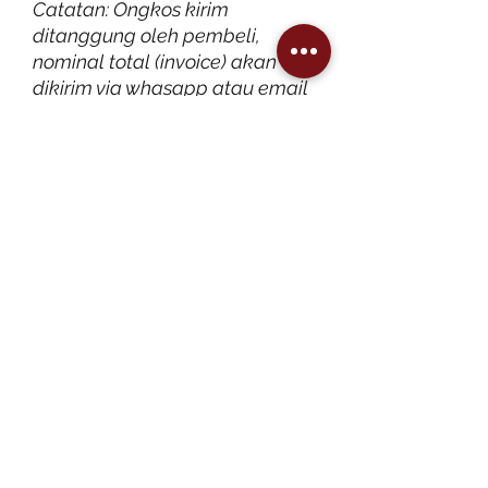
Catatan: Ongkos kirim
ditanggung oleh pembeli,
nominal total (invoice) akan
dikirim via whasapp atau email
SK Menteri Hukum dan HAM RI No:
AHU-0029695.AH.01.04. Tahun 2021
Official Merchandise