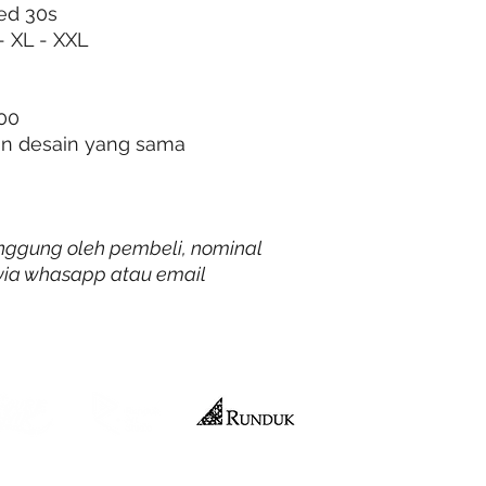
ed 30s
- XL - XXL
00
an desain yang sama
anggung oleh pembeli, nominal
m via whasapp atau email
Official Merchandise