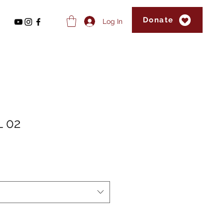
Donate
Log In
L 02