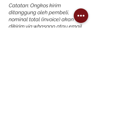
Catatan: Ongkos kirim
ditanggung oleh pembeli,
nominal total (invoice) akan
dikirim via whasapp atau email
SK Menteri Hukum dan HAM RI No:
AHU-0029695.AH.01.04. Tahun 2021
Official Merchandise