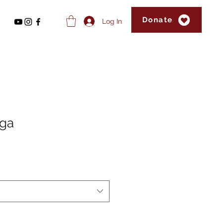
Donate
Log In
oga