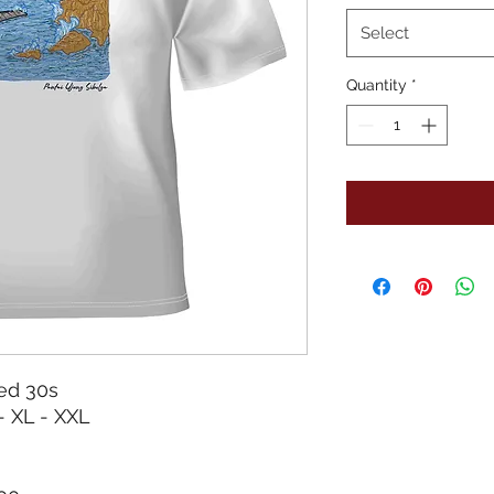
Select
Quantity
*
ed 30s
- XL - XXL