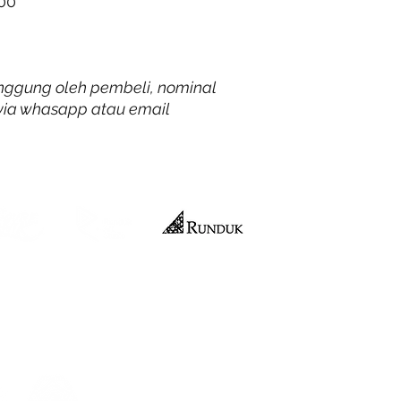
00
anggung oleh pembeli, nominal
m via whasapp atau email
Official Merchandise
nteri Hukum dan HAM RI No:
029695.AH.01.04. Tahun 2021