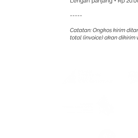
Lengan panjang + Rp 20.0
-----
Catatan: Ongkos kirim dit
total (invoice) akan dikiri
SK Me
AHU-0
Supported by