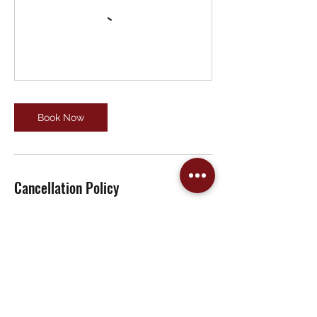
Book Now
Cancellation Policy
Untuk reschedule dan cancel
(pembatalan), silakan hubungi kami.
Contact Details