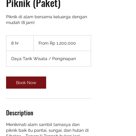
Piknik (Paket)
Piknik di alam bersama keluarga dengan
mudah (8 jam)
From
1.200.000
8 hr
8
From Rp 1.200.000
Rupiah
Indonesia
h
r
Daya Tarik Wisata / Penginapan
Book Now
Description
Menikmati alam sambil tamasya dan
piknik baik itu pantai, sungai, dan hutan di
Sibolga - Tapanuli Tengah bukan lagi