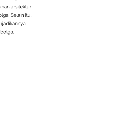
unan arsitektur
ga. Selain itu,
enjadikannya
bolga.