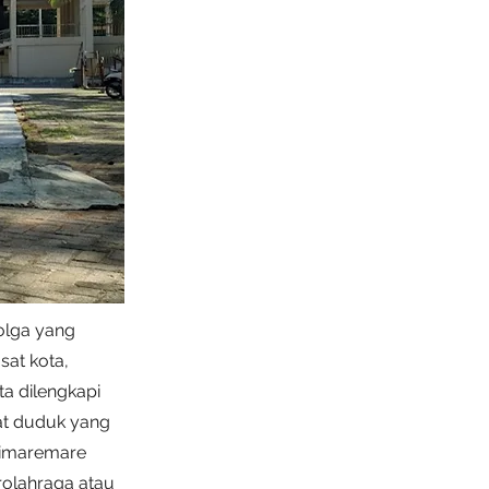
olga yang
sat kota,
ta dilengkapi
pat duduk yang
Simaremare
rolahraga atau