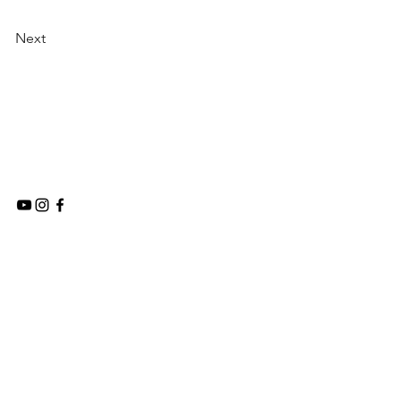
Next
0821 1551 0233 / 0852 7724 6409
©2025 by FKK Sibolga
Tapteng