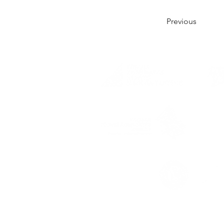
Previous
SK Me
AHU-0
Supported by