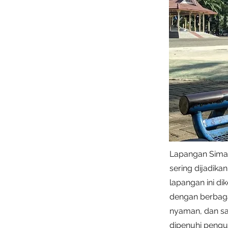
Lapangan Simar
sering dijadika
lapangan ini di
dengan berbagai
nyaman, dan sa
dipenuhi pengu