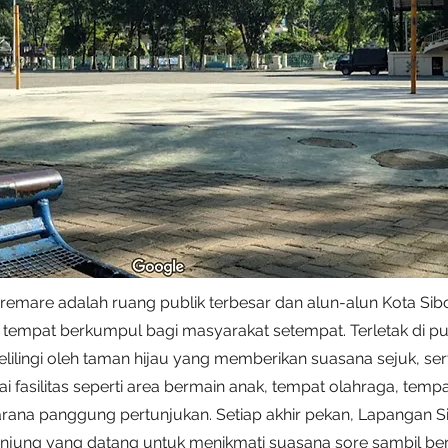
emare adalah ruang publik terbesar dan alun-alun Kota Sib
n tempat berkumpul bagi masyarakat setempat. Terletak di pu
kelilingi oleh taman hijau yang memberikan suasana sejuk, ser
 fasilitas seperti area bermain anak, tempat olahraga, tem
rana panggung pertunjukan. Setiap akhir pekan, Lapangan 
njung yang datang untuk menikmati suasana sore sambil be