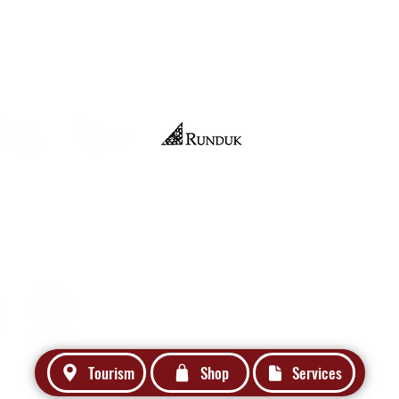
Official Merchandise
nteri Hukum dan HAM RI No:
029695.AH.01.04. Tahun 2021
Tourism
Shop
Services