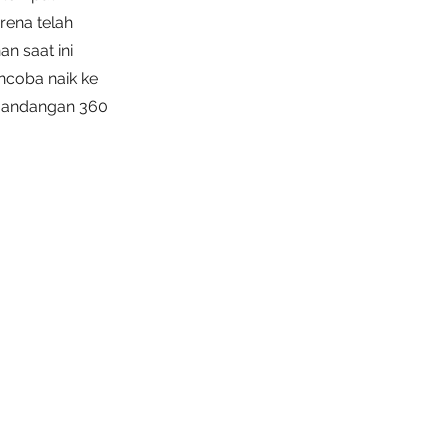
rena telah
n saat ini
ncoba naik ke
mandangan 360