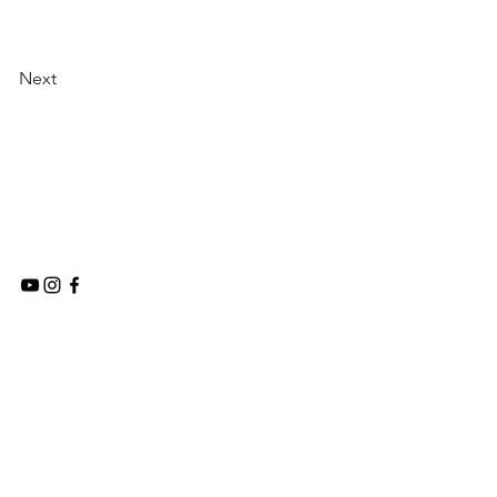
Next
0821 1551 0233 / 0852 7724 6409
©2025 by FKK Sibolga
Tapteng