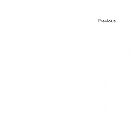
Previous
SK Me
AHU-0
Supported by