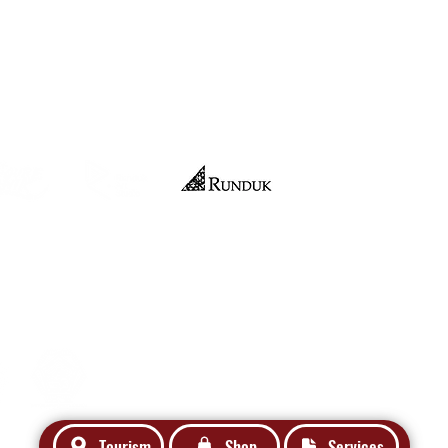
Official Merchandise
nteri Hukum dan HAM RI No:
029695.AH.01.04. Tahun 2021
Tourism
Shop
Services