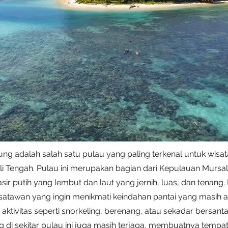
ng adalah salah satu pulau yang paling terkenal untuk wisata
li Tengah. Pulau ini merupakan bagian dari Kepulauan Mursa
r putih yang lembut dan laut yang jernih, luas, dan tenang. 
satawan yang ingin menikmati keindahan pantai yang masih a
aktivitas seperti snorkeling, berenang, atau sekadar bersantai
 di sekitar pulau ini juga masih terjaga, membuatnya tempa