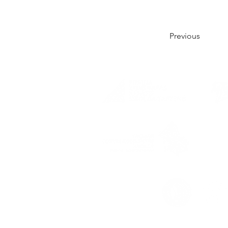
Previous
SK Me
AHU-0
Supported by