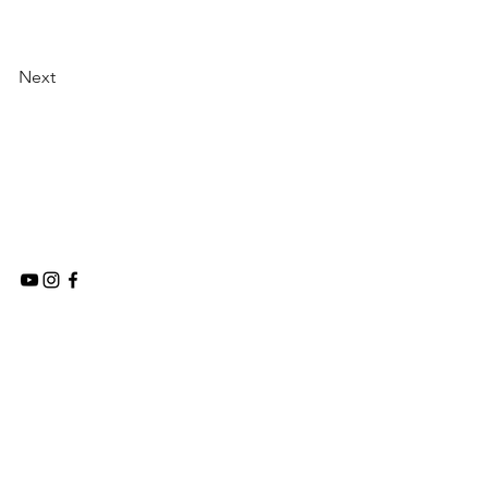
Next
0821 1551 0233 / 0852 7724 6409
©2025 by FKK Sibolga
Tapteng