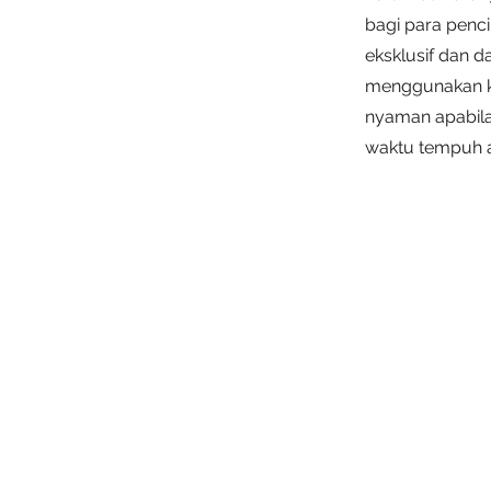
bagi para penc
eksklusif dan d
menggunakan ka
nyaman apabila
waktu tempuh a