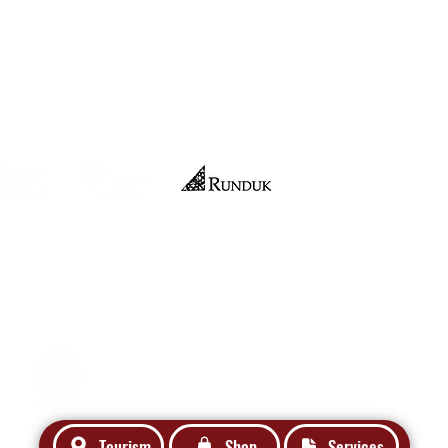
Official Merchandise
nteri Hukum dan HAM RI No:
029695.AH.01.04. Tahun 2021
Tourism
Shop
Services