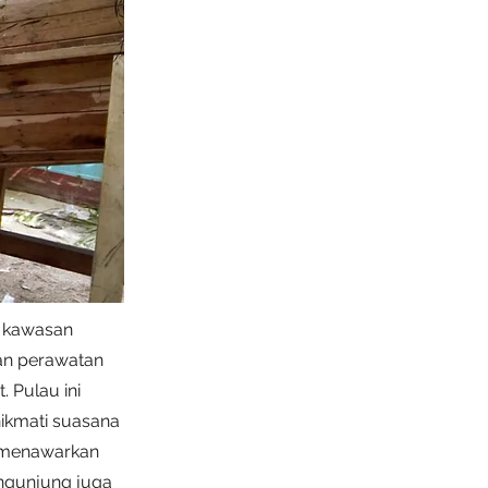
g kawasan
an perawatan
t. Pulau ini
nikmati suasana
k menawarkan
engunjung juga