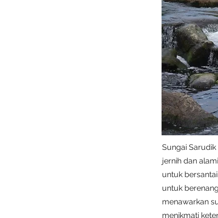
Sungai Sarudik
jernih dan alam
untuk bersanta
untuk berenang 
menawarkan sua
menikmati kete