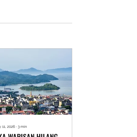
 11, 2026
∙
3
min
IKA WARISAN HILANG,