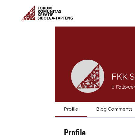
FKK S
0
Followe
Profile
Blog Comments
Profile