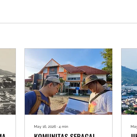
May 16, 2026
∙
4
min
May
MA
KOMUNITAS SEBAGAI
J