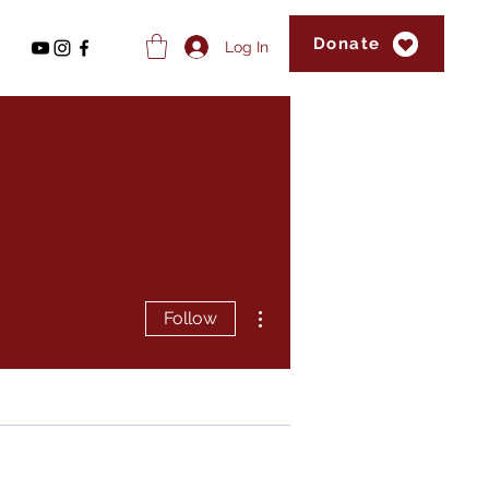
Donate
Log In
More actions
Follow