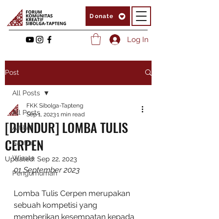
Donate
Log In
Post
All Posts
FKK Sibolga-Tapteng
All Posts
Sep 1, 2023
1 min read
[DIUNDUR] LOMBA TULIS
Artikel
CERPEN
Sastra
Wisata
Updated:
Sep 22, 2023
01 September 2023
Pengumuman
Lomba Tulis Cerpen merupakan 
sebuah kompetisi yang 
memberikan kesempatan kepada 