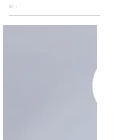
tergenang lumpur, persediaan habis, anak-
anak kedinginan, para orang tua kehilangan
sumber penghidupan. Mari kito hadir untuk
mereka. Kami, FKK Sibolga Tapteng
bersama dengan IKAMA, GABEMA, CT
Arsa, PP, BKPRMI, GMKI, dan organisasi
lainnya berkolaborasi untuk membantu
masyarakat terdampak serta upaya
pemulihan kondisi lainnya. Salurkan Donasi
Terbaik Anda melalui rekening BNI
0619676192 a.n Roni Gourgana Da