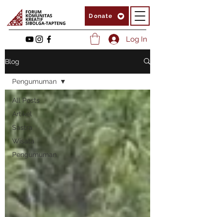
Donate
Log In
Blog
Pengumuman
All Posts
Artikel
Sastra
Wisata
Pengumuman