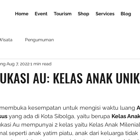
Home
Event
Tourism
Shop
Services
Blog
Wisata
Pengumuman
eng
Aug 7, 2022
1 min read
UKASI AU: KELAS ANAK UNIK
membuka kesempatan untuk mengisi waktu luang 
A
us 
yang ada di Kota Sibolga, yaitu berupa 
Kelas Ana
kasi Au mempunyai 2 kelas yaitu Kelas Anak Milenial  
al seperti anak yatim piatu, anak dari keluarga tid