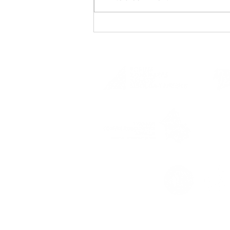
DONASI UNTUK KORBAN BENCANA
BANJIR - LONGSOR DI SIBOLGA-
TAPTENG
SK Me
AHU-0
Supported by