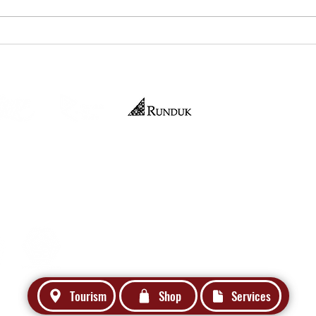
HUT SIBOLGA KE-324: LOMBA
[DIUN
FOTOGRAFI VIRTUAL
SAST
"SCREENSHOT"
Official Merchandise
nteri Hukum dan HAM RI No:
029695.AH.01.04. Tahun 2021
Tourism
Shop
Services