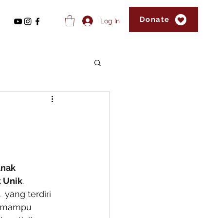
Donate
Log In
nak 
k Unik
. 
yang terdiri 
ak mampu 