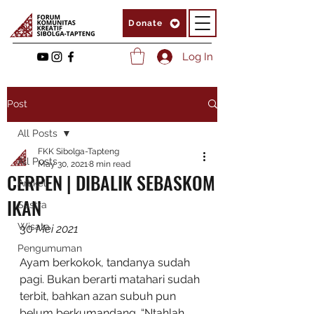
Donate
Log In
Post
All Posts
FKK Sibolga-Tapteng
All Posts
May 30, 2021
8 min read
CERPEN | DIBALIK SEBASKOM
Artikel
IKAN
Sastra
Wisata
​30
 Mei 2021
Pengumuman
Ayam berkokok, tandanya sudah 
pagi. Bukan berarti matahari sudah 
terbit, bahkan azan subuh pun 
belum berkumandang. “Ntahlah, 