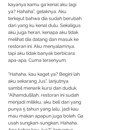
kayanya kamu ga kenal aku lagi 
ya? Hahaha”, gelaknya. Aku 
terkejut bahwa dia sudah berubah 
dari yang ku kenal dulu. Sekaligus 
aku juga heran, kenapa aku tidak 
melihat dia datang dan masuk ke 
restoran ini. Aku menyalamnya, 
tapi aku tidak banyak berbicara 
apa-apa. Cuma tersenyum.
“Hahaha, kau kaget ya? Begini lah 
aku sekarang Jus”, lanjutnya 
sambil menarik kursi dan duduk. 
“Alhamdullilah, restoran ini sudah 
menjadi milikku, aku beli dari yang 
punya 5 tahun yang lalu, jadi kau 
mau makan apapun juga boleh. Ga 
usah sungkan-sungkan. Hahaha. 
Apa kabar kau Jus?”, tanyanya.