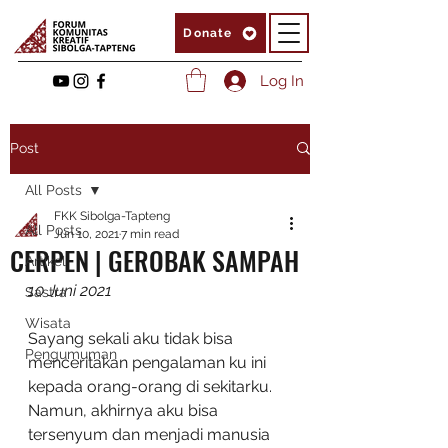
Donate
Log In
Post
All Posts
FKK Sibolga-Tapteng
All Posts
Jun 10, 2021
7 min read
CERPEN | GEROBAK SAMPAH
Artikel
10 Juni 2021
Sastra
Wisata
Sayang sekali aku tidak bisa 
Pengumuman
menceritakan pengalaman ku ini 
kepada orang-orang di sekitarku. 
Namun, akhirnya aku bisa 
tersenyum dan menjadi manusia 