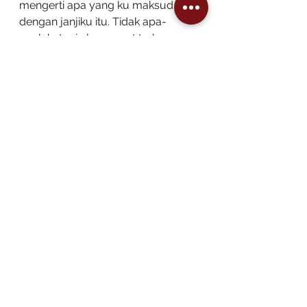
mengerti apa yang ku maksud 
dengan janjiku itu. Tidak apa-
apalah, tapi aku sangat terharu 
bahwa baru kali ini aku sangat 
bersyukur mendapatkan sebuah 
nasi bungkus dari tentanggaku. 
Rejeki memang datang dari Tuhan 
melalui apapun itu yang 
dikehendaki-Nya.
Berhari-hari aku berjalan keliling 
kampung, keluar masuk gang-
gang yang sempit, mengumpulkan 
sampah yang bertebaran 
sembarangan di setiap sudut 