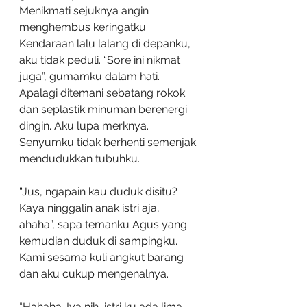
Menikmati sejuknya angin 
menghembus keringatku. 
Kendaraan lalu lalang di depanku, 
aku tidak peduli. “Sore ini nikmat 
juga”, gumamku dalam hati. 
Apalagi ditemani sebatang rokok 
dan seplastik minuman berenergi 
dingin. Aku lupa merknya. 
Senyumku tidak berhenti semenjak 
mendudukkan tubuhku. 
“Jus, ngapain kau duduk disitu? 
Kaya ninggalin anak istri aja, 
ahaha”, sapa temanku Agus yang 
kemudian duduk di sampingku. 
Kami sesama kuli angkut barang 
dan aku cukup mengenalnya.
“Hahaha. Iya nih, istri ku ada lima 