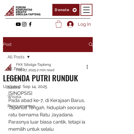
Donate
Log In
Post
All Posts
FKK Sibolga-Tapteng
All Posts
Feb 27, 2025
2 min read
LEGENDA PUTRI RUNDUK
Artikel
Updated:
Sep 14, 2025
Sastra
[SINOPSIS]
Wisata
Pada abad ke-7, di Kerajaan Barus, 
Pengumuman
Tapanuli Tengah, hiduplah seorang 
ratu bernama Ratu Jayadana. 
Parasnya luar biasa cantik, tetapi ia 
memilih untuk selalu 