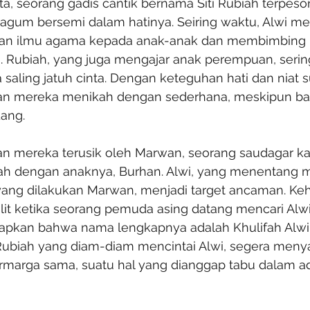
a, seorang gadis cantik bernama Siti Rubiah terpeso
kagum bersemi dalam hatinya. Seiring waktu, Alwi me
kan ilmu agama kepada anak-anak dan membimbing
ri. Rubiah, yang juga mengajar anak perempuan, seri
saling jatuh cinta. Dengan keteguhan hati dan niat su
an mereka menikah dengan sederhana, meskipun ba
ang.
 mereka terusik oleh Marwan, seorang saudagar kay
h dengan anaknya, Burhan. Alwi, yang menentang m
ang dilakukan Marwan, menjadi target ancaman. Ke
it ketika seorang pemuda asing datang mencari Alwi
pkan bahwa nama lengkapnya adalah Khulifah Alwi 
Rubiah yang diam-diam mencintai Alwi, segera meny
rmarga sama, suatu hal yang dianggap tabu dalam a