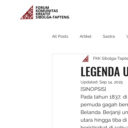
All Posts
Artikel
Sastra
FKK Sibolga-Tapt
LEGENDA 
Updated:
Sep 14, 2025
[SINOPSIS]
Pada tahun 1837, d
pemuda gagah berna
Belanda. Berjanji 
utara hingga tiba d
beristirahat di se