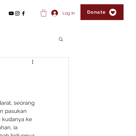
Donate
Log In
arat, seorang 
an pasukan 
n kudanya ke 
han, ia 
ubah hidupnya 