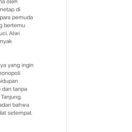
na oleh 
netap di 
 para pemuda 
ng bertemu 
ci, Alwi 
nyak 
a yang ingin 
onopoli 
hidupan 
 dan tanpa 
Tanjung. 
adari bahwa 
dat setempat.