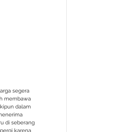
arga segera 
iah membawa 
skipun dalam 
menerima 
u di seberang 
pergi karena 