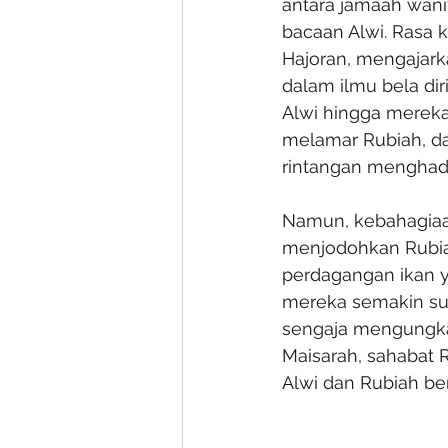
antara jamaah wanit
bacaan Alwi. Rasa 
Hajoran, mengajar
dalam ilmu bela di
Alwi hingga mereka 
melamar Rubiah, d
rintangan menghad
Namun, kebahagiaan
menjodohkan Rubia
perdagangan ikan y
mereka semakin sul
sengaja mengungka
Maisarah, sahabat 
Alwi dan Rubiah be