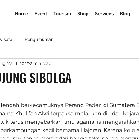
Home
Event
Tourism
Shop
Services
Blog
Wisata
Pengumuman
eng
Mar 1, 2025
2 min read
UJUNG SIBOLGA
i tengah berkecamuknya Perang Paderi di Sumatera B
ma Khulifah Alwi terpaksa melarikan diri dari kejar
untuk terus menyebarkan ilmu agama, ia mengarahka
i perkampungan kecil bernama Hajoran. Karena kelela
buah surau, tanpa menyadari bahwa takdir akan meng