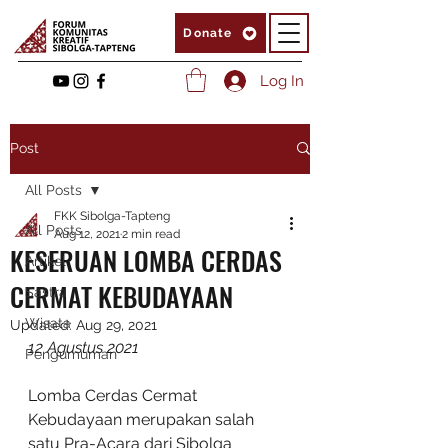
Donate
Log In
Post
All Posts
FKK Sibolga-Tapteng
All Posts
Aug 12, 2021
2 min read
KESERUAN LOMBA CERDAS
Artikel
CERMAT KEBUDAYAAN
Sastra
Wisata
Updated:
Aug 29, 2021
12 Agustus 2021
Pengumuman
Lomba Cerdas Cermat 
Kebudayaan merupakan salah 
satu Pra-Acara dari Sibolga 