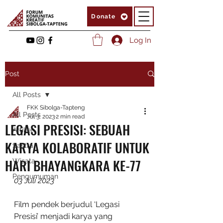
Donate
Log In
Post
All Posts
FKK Sibolga-Tapteng
All Posts
Jul 3, 2023
2 min read
LEGASI PRESISI: SEBUAH
Artikel
KARYA KOLABORATIF UNTUK
Sastra
HARI BHAYANGKARA KE-77
Wisata
Pengumuman
03 Juli 2023
Film pendek berjudul ‘Legasi 
Presisi’ menjadi karya yang 