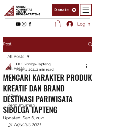
Donate
Log In
Post
All Posts
FKK Sibolga-Tapteng
All Posts
Aug 31, 2021
2 min read
MENCARI KARAKTER PRODUK
Artikel
KREATIF DAN BRAND
Sastra
DESTINASI PARIWISATA
Wisata
Pengumuman
SIBOLGA TAPTENG
Updated:
Sep 6, 2021
31 Agustus 2021