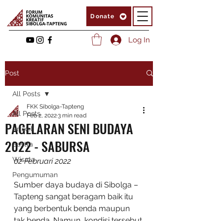
Donate
Log In
Post
All Posts
FKK Sibolga-Tapteng
All Posts
Feb 2, 2022
3 min read
PAGELARAN SENI BUDAYA
Artikel
2022 - SABURSA
Sastra
Wisata
02 Februari 2022
Pengumuman
Sumber daya budaya di Sibolga – 
Tapteng sangat beragam baik itu 
yang berbentuk benda maupun 
tak benda. Namun, kondisi tersebut 