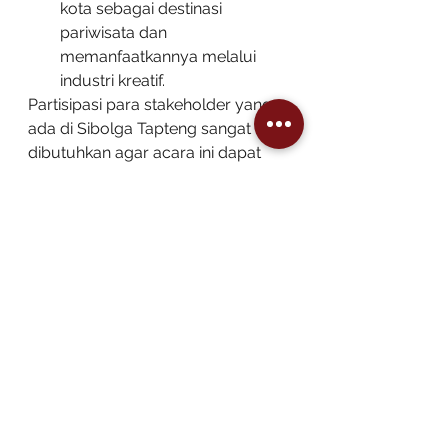
kota sebagai destinasi 
pariwisata dan 
memanfaatkannya melalui 
industri kreatif.
Partisipasi para stakeholder yang 
ada di Sibolga Tapteng sangat 
dibutuhkan agar acara ini dapat 
terlaksana dengan baik. Kepedulian 
dan kebersamaan kita akan 
mendukung berkembangnya seni 
budaya di Sibolga Tapteng. Lebih 
jauh lagi, dapat menjadi sebuah 
daya tarik wisata agar wisatawan 
tertarik mengunjungi Sibolga 
Tapteng.
Selain itu dampak yang paling 
diharapkan adalah tumbuh 
kembang dan konsistennya 