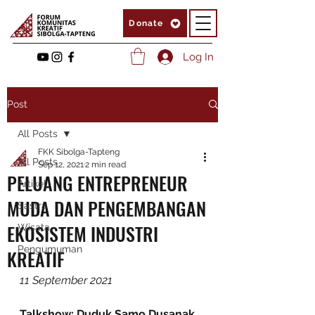
Donate
Log In
Post
All Posts
FKK Sibolga-Tapteng
All Posts
Sep 12, 2021
2 min read
PELUANG ENTREPRENEUR
Artikel
MUDA DAN PENGEMBANGAN
Sastra
EKOSISTEM INDUSTRI
Wisata
Pengumuman
KREATIF
11 September 2021
Talkshow: Duduk Samo Dusanak 