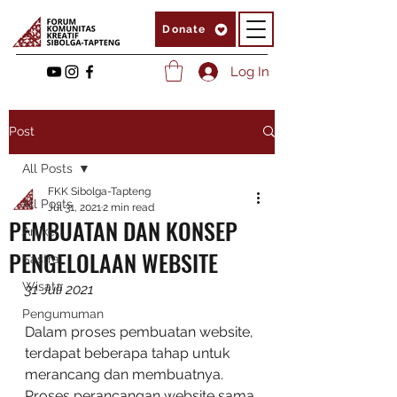
Donate
Log In
Post
All Posts
FKK Sibolga-Tapteng
All Posts
Jul 31, 2021
2 min read
PEMBUATAN DAN KONSEP
Artikel
PENGELOLAAN WEBSITE
Sastra
Wisata
31 Juli 2021
Pengumuman
Dalam proses pembuatan website, 
terdapat beberapa tahap untuk 
merancang dan membuatnya. 
Proses perancangan website sama 