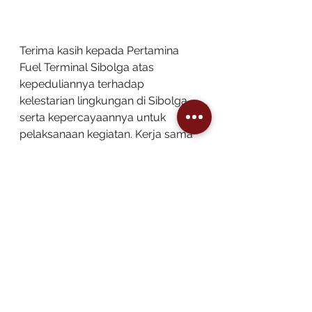
Terima kasih kepada Pertamina 
Fuel Terminal Sibolga atas 
kepeduliannya terhadap 
kelestarian lingkungan di Sibolga 
serta kepercayaannya untuk 
pelaksanaan kegiatan. Kerja sama 
ini sukses dilaksanakan dan 
menjadi penutup kegiatan FKK 
Sibolga Tapteng pada tahun 2023.
(ATR)
Artikel