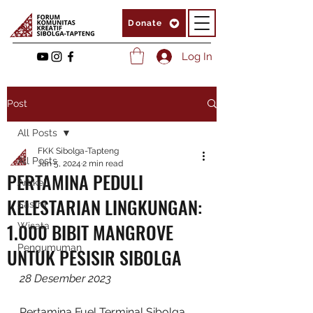
Donate
Log In
Post
All Posts
FKK Sibolga-Tapteng
All Posts
Jan 5, 2024
2 min read
PERTAMINA PEDULI
Artikel
KELESTARIAN LINGKUNGAN:
Sastra
1.000 BIBIT MANGROVE
Wisata
Pengumuman
UNTUK PESISIR SIBOLGA
28 Desember 2023
Pertamina Fuel Terminal Sibolga 