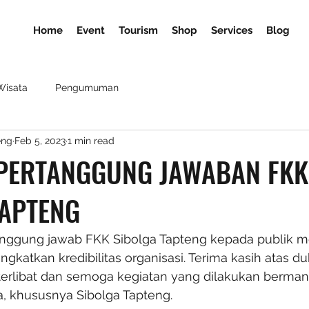
Home
Event
Tourism
Shop
Services
Blog
Wisata
Pengumuman
eng
Feb 5, 2023
1 min read
PERTANGGUNG JAWABAN FKK
TAPTENG
anggung jawab FKK Sibolga Tapteng kepada publik m
gkatkan kredibilitas organisasi. Terima kasih atas d
erlibat dan semoga kegiatan yang dilakukan berman
, khususnya Sibolga Tapteng.