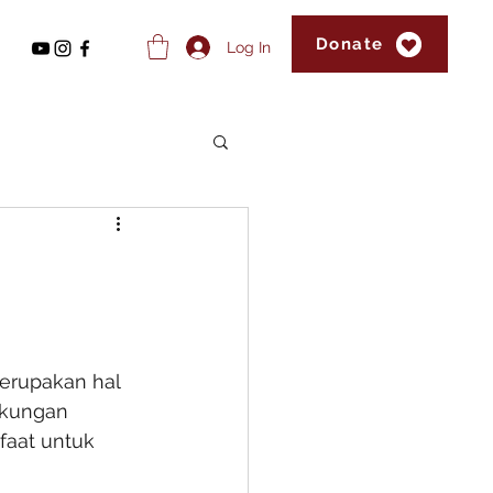
Donate
Log In
erupakan hal 
ukungan 
faat untuk 