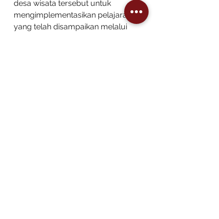
desa wisata tersebut untuk 
mengimplementasikan pelajaran 
yang telah disampaikan melalui 
Paket A, B, dan C. 
Apresiasi dan terima kasih kami 
dari FKK Sibolga Tapteng kepada 
Kemenparekraf atas kesempatan 
yang luar biasa ini. Sebuah 
harapan agar program ini 
bermanfaat dan para local 
champion dari 65 Desa Wisata 
semakin bersemangat, komitmen, 