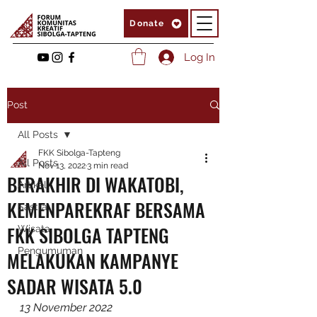
Donate
Log In
Post
All Posts
FKK Sibolga-Tapteng
All Posts
Nov 13, 2022
3 min read
BERAKHIR DI WAKATOBI,
Artikel
KEMENPAREKRAF BERSAMA
Sastra
FKK SIBOLGA TAPTENG
Wisata
Pengumuman
MELAKUKAN KAMPANYE
SADAR WISATA 5.0
13 November 2022