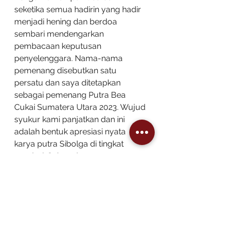
seketika semua hadirin yang hadir 
menjadi hening dan berdoa 
sembari mendengarkan 
pembacaan keputusan 
penyelenggara. Nama-nama 
pemenang disebutkan satu 
persatu dan saya ditetapkan 
sebagai pemenang Putra Bea 
Cukai Sumatera Utara 2023. Wujud 
syukur kami panjatkan dan ini 
adalah bentuk apresiasi nyata 
karya putra Sibolga di tingkat 
provinsi. Sebagai seorang yang 
menyandang predikat ini, saya 
akan selalu berupaya 
melaksanakan tugas dengan 
profesional dan berintegritas. 
Termasuk meningkatkan 