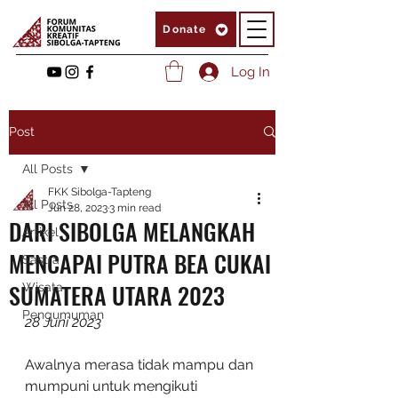
Donate
Log In
Post
All Posts
FKK Sibolga-Tapteng
All Posts
Jun 28, 2023
3 min read
DARI SIBOLGA MELANGKAH
Artikel
MENCAPAI PUTRA BEA CUKAI
Sastra
SUMATERA UTARA 2023
Wisata
Pengumuman
28 Juni 2023
Awalnya merasa tidak mampu dan 
mumpuni untuk mengikuti 