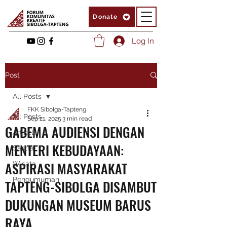
Donate
Log In
Post
All Posts
FKK Sibolga-Tapteng
All Posts
Sep 21, 2025
3 min read
GABEMA AUDIENSI DENGAN
Artikel
MENTERI KEBUDAYAAN:
Sastra
ASPIRASI MASYARAKAT
Wisata
Pengumuman
TAPTENG-SIBOLGA DISAMBUT
DUKUNGAN MUSEUM BARUS
RAYA