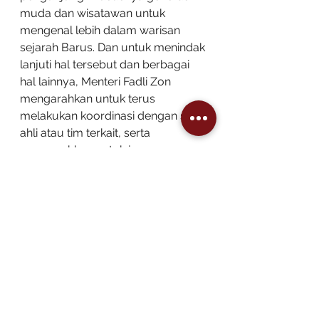
muda dan wisatawan untuk 
mengenal lebih dalam warisan 
sejarah Barus. Dan untuk menindak 
lanjuti hal tersebut dan berbagai 
hal lainnya, Menteri Fadli Zon 
mengarahkan untuk terus 
melakukan koordinasi dengan staf 
ahli atau tim terkait, serta 
mengarahkan untuk juga 
melakukan komunikasi dengan 
Kementerian lain, Pemerintah 
Provinsi Sumatera Utara, dan 
Pemerintah Daerah.
Kondisi terkini Museum Barus Raya dan 