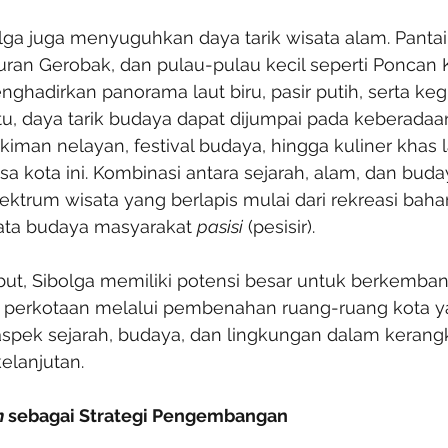
olga juga menyuguhkan daya tarik wisata alam. Pantai
curan Gerobak, dan pulau-pulau kecil seperti Poncan 
hadirkan panorama laut biru, pasir putih, serta kegi
itu, daya tarik budaya dapat dijumpai pada keberada
iman nelayan, festival budaya, hingga kuliner khas 
asa kota ini. Kombinasi antara sejarah, alam, dan bu
ektrum wisata yang berlapis mulai dari rekreasi bahari
sata budaya masyarakat 
pasisi
 (pesisir).
ebut, Sibolga memiliki potensi besar untuk berkemba
ta perkotaan melalui pembenahan ruang-ruang kota y
spek sejarah, budaya, dan lingkungan dalam kerang
lanjutan.
n
 sebagai Strategi Pengembangan