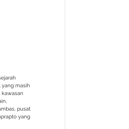
ejarah 
l yang masih 
n kawasan 
in, 
mbas, pusat 
uprapto yang 