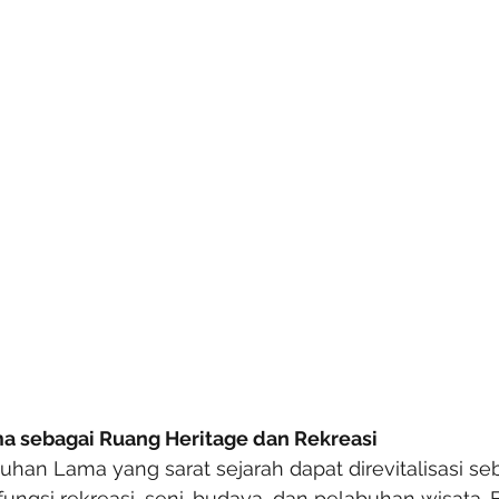
a sebagai Ruang Heritage dan Rekreasi
han Lama yang sarat sejarah dapat direvitalisasi se
fungsi rekreasi, seni-budaya, dan pelabuhan wisata.