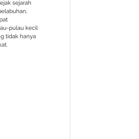
ejak sejarah 
pelabuhan, 
pat 
u-pulau kecil 
ng tidak hanya 
at.