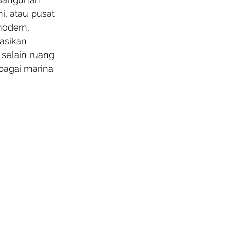
i, atau pusat 
modern, 
asikan 
 selain ruang 
bagai marina 