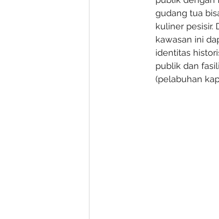
gudang tua bisa
kuliner pesisi
kawasan ini da
identitas histo
publik dan fasi
(pelabuhan kapa