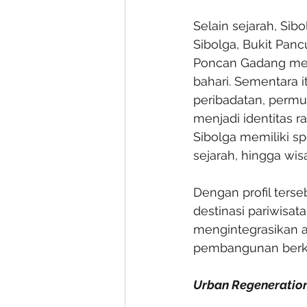
Selain sejarah, Sib
Sibolga, Bukit Pan
Poncan Gadang meng
bahari. Sementara 
peribadatan, permuk
menjadi identitas r
Sibolga memiliki sp
sejarah, hingga wi
Dengan profil ters
destinasi pariwisa
mengintegrasikan a
pembangunan berke
Urban Regeneratio