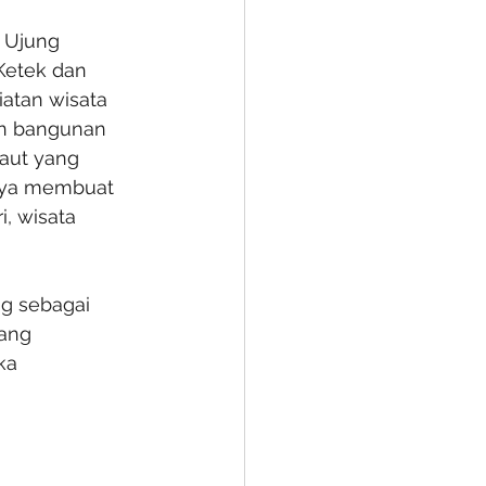
 Ujung 
Ketek dan 
atan wisata 
an bangunan 
laut yang 
daya membuat 
, wisata 
ng sebagai 
ang 
ka 