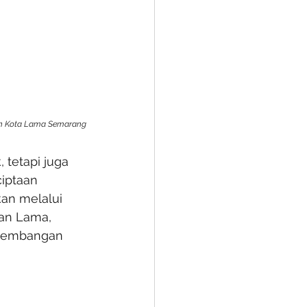
ion Kota Lama Semarang
, tetapi juga 
iptaan 
kan melalui 
an Lama, 
engembangan 