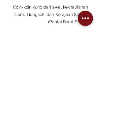
Koin-koin kuno dari awal kekhalifahan 
Islam, Tiongkok, dan Kerajaan Satuha 
(Pantai Barat Sumut)
Sehari Sibolga kali ini bukan 
sekadar wisata biasa. Dari pesona 
laut Tapanuli, artefak kuno dan 
pengetahuan tentang pohon kapur 
fanshur yang legendaris, hingga 
sajian kuliner seafood di atas 
mangrove, pengalaman ini terjalin 
erat dengan refleksi mendalam 
tentang sejarah. Bongal tidak 
hanya menyimpan cerita 
perdagangan rempah, tetapi juga 
bukti langka kemajuan teknologi 
medis Islam abad ke-8 yang 
beresonansi hingga hari ini.