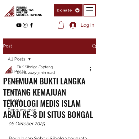
Donate
Log In
Post
All Posts
FKK Sibolga-Tapteng
All Posts
Oct 6, 2025
3 min read
PENEMUAN BUKTI LANGKA
Artikel
TENTANG KEMAJUAN
Sastra
TEKNOLOGI MEDIS ISLAM
Wisata
Pengumuman
ABAD KE-8 DI SITUS BONGAL
06 Oktober 2025
Perjalanan Sehari Sibolga ternyata 