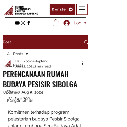
Donate
Log In
Post
All Posts
FKK Sibolga-Tapteng
All Posts
Jun 22, 2021
3 min read
PERENCANAAN RUMAH
Artikel
BUDAYA PESISIR SIBOLGA​
Sastra
Wisata
Updated:
Aug 5, 2024
22 Juni 2021
Pengumuman
Komitmen terhadap program 
pelestarian budaya Pesisir Sibolga 
antara Lembaga Seni Budaya Adat 