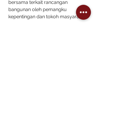
bersama terkait rancangan 
bangunan oleh pemangku 
kepentingan dan tokoh masyarakat.
Pembangunan Rumah Budaya 
Pesisir Sibolga diharapkan menjadi 
tonggak dan langkah konkrit bagi 
kita bersama untuk melestarikan 
dan memperkaya budaya, 
menanamkan jati diri kepada 
generasi muda, dan menjadi 
keunikan Kota Sibolga sebagai 
destinasi pariwisata yang dikenal 
oleh nasional dan internasional.