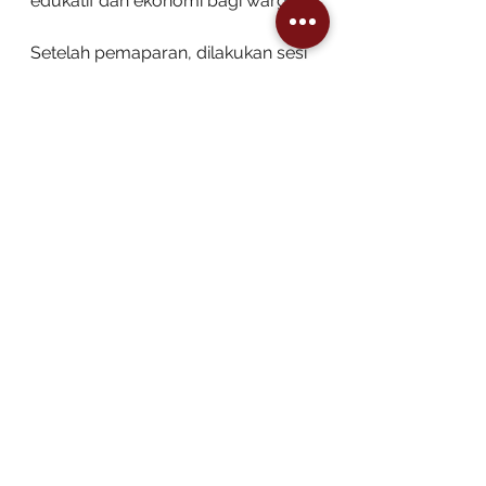
edukatif dan ekonomi bagi warga.
Setelah pemaparan, dilakukan sesi 
diskusi dengan berbagai 
pertanyaan dari peserta webinar 
baik itu terkait informasi detail 
terkait sejarah di Sibolga Tapteng 
maupun saran-saran tentang 
pengembangan program 
pelestarian kebudayaan. Hasil 
refleksi bahwa pelestarian budaya 
pesisir membutuhkan kolaborasi 
lintas generasi dan sektor. Sejarah, 
adat, seni, dan lingkungan tidak 
bisa dipisahkan satu sama lain. 
Melalui forum seperti PanSumNet 
dan inisiatif komunitas seperti FKK 
Sibolga Tapteng, upaya menjaga 
identitas budaya di Tapian Nauli 