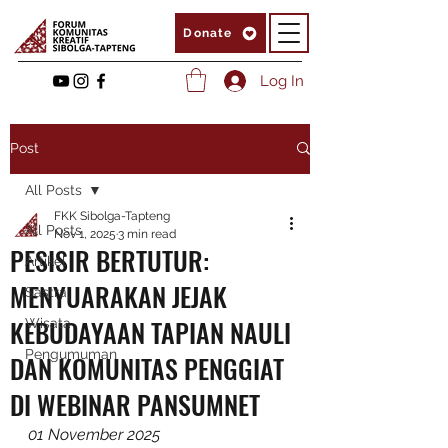
Donate
Log In
Post
All Posts
FKK Sibolga-Tapteng
All Posts
Nov 1, 2025
3 min read
PESISIR BERTUTUR:
Artikel
MENYUARAKAN JEJAK
Sastra
KEBUDAYAAN TAPIAN NAULI
Wisata
Pengumuman
DAN KOMUNITAS PENGGIAT
DI WEBINAR PANSUMNET
01 November 2025