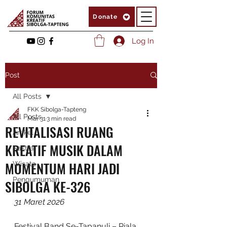
Donate
Log In
Post
All Posts
FKK Sibolga-Tapteng
All Posts
Mar 31
3 min read
REVITALISASI RUANG
Artikel
KREATIF MUSIK DALAM
Sastra
MOMENTUM HARI JADI
Wisata
Pengumuman
SIBOLGA KE-326
31 Maret 2026
Festival Band Se-Tapanuli – Piala 