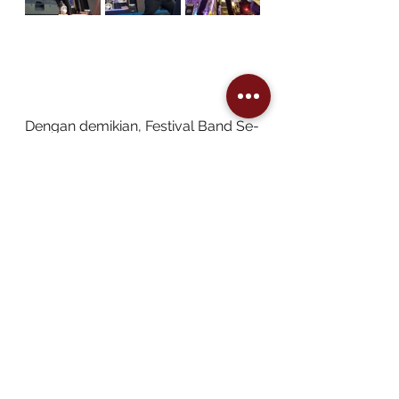
Dengan demikian, Festival Band Se-
Tapanuli yang telah terlaksana ini 
dapat dinilai sebagai langkah awal 
yang strategis dalam revitalisasi 
ekosistem musik Sibolga. 
Keberhasilannya tidak semata 
diukur dari aspek kompetisi, 
jumlah peserta, atau jumlah 
pengunjung, tetapi dari sejauh 
mana ia mampu membangun 
fondasi yang berkelanjutan bagi 
perkembangan industri kreatif 
berbasis musik di tingkat lokal.