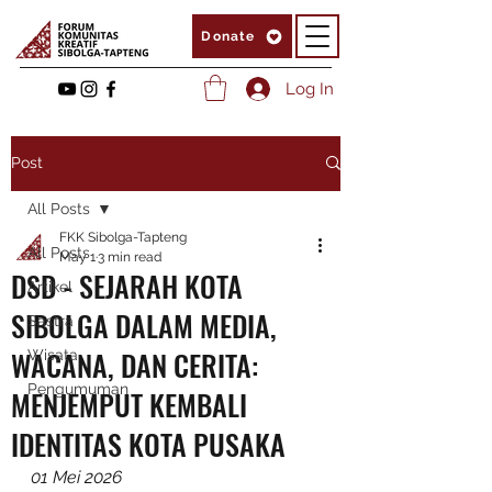
Donate
Log In
Post
All Posts
FKK Sibolga-Tapteng
All Posts
May 1
3 min read
DSD - SEJARAH KOTA
Artikel
SIBOLGA DALAM MEDIA,
Sastra
WACANA, DAN CERITA:
Wisata
Pengumuman
MENJEMPUT KEMBALI
IDENTITAS KOTA PUSAKA
01 Mei 2026