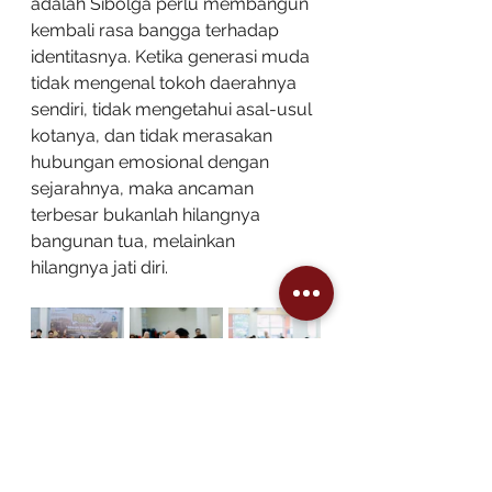
adalah Sibolga perlu membangun 
kembali rasa bangga terhadap 
identitasnya. Ketika generasi muda 
tidak mengenal tokoh daerahnya 
sendiri, tidak mengetahui asal-usul 
kotanya, dan tidak merasakan 
hubungan emosional dengan 
sejarahnya, maka ancaman 
terbesar bukanlah hilangnya 
bangunan tua, melainkan 
hilangnya jati diri.
Diskusi 
Duduk Samo Dusanak
 ini 
menjadi langkah awal yang 
penting. Forum ini bukan sekadar 