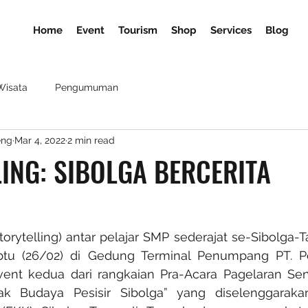
Home
Event
Tourism
Shop
Services
Blog
Wisata
Pengumuman
eng
Mar 4, 2022
2 min read
ING: SIBOLGA BERCERITA
orytelling) antar pelajar SMP sederajat se-Sibolga-T
abtu (26/02) di Gedung Terminal Penumpang PT. P
vent kedua dari rangkaian Pra-Acara Pagelaran Sen
k Budaya Pesisir Sibolga” yang diselenggaraka