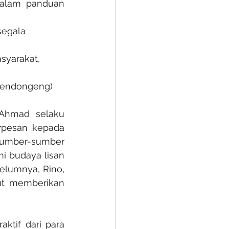
dalam panduan 
segala 
yarakat, 
mendongeng) 
Ahmad selaku 
pesan kepada 
sumber-sumber 
i budaya lisan 
elumnya, Rino, 
ut memberikan 
tif dari para 