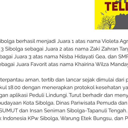
ibolga berhasil menjadi Juara 1 atas nama Violeta Agry
 3 Sibolga sebagai Juara 2 atas nama Zaki Zahran Ta
bagai Juara 3 atas nama Nisba Hidayati Gea, dan SM
bagai Juara Favorit atas nama Khairina Wilza Manday
terpantau aman, tertib dan lancar sejak dimulai dari 
kul 18.00 dengan menerapkan protokol kesehatan ya
n aplikasi Peduli Lindungi. Turut berhadir dan meny
udayaan Kota Sibolga, Dinas Pariwisata Pemuda dan
 SUMUT dan Insan Seniman Sibolga-Tapanuli Tengah. A
 Indonesia KPw Sibolga, Warung Etek Bungsu, dan P