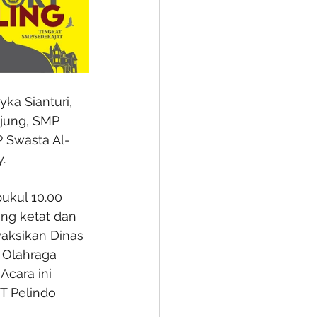
ka Sianturi, 
njung, SMP 
P Swasta Al-
.
pukul 10.00 
ng ketat dan 
aksikan Dinas 
 Olahraga 
cara ini 
T Pelindo 