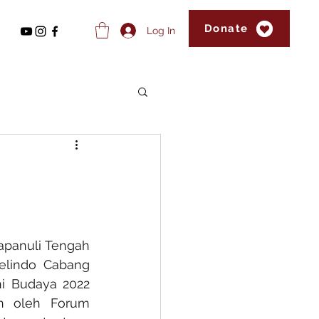
Donate
Log In
apanuli Tengah 
elindo Cabang 
i Budaya 2022 
n oleh Forum 