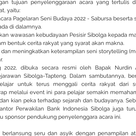
ngan tujuan penyelenggaraan acara yang tertulis 
t, yaitu:
ara Pagelaran Seni Budaya 2022 - Sabursa beserta 
ada di dalamnya.
kan wawasan kebudayaan Pesisir Sibolga kepada mas
m bentuk cerita rakyat yang syarat akan makna.
dan meningkatkan keterampilan seni storytelling (
r.
g 2022, dibuka secara resmi oleh Bapak Nurdin 
arawan Sibolga-Tapteng. Dalam sambutannya, ber
elajar untuk terus menggali cerita rakyat dari 
rap melalui event ini para pelajar semakin memaham
 dan kian peka terhadap sejarah dan budayanya. Seb
antor Perwakilan Bank Indonesia Sibolga juga tur
u sponsor pendukung penyelenggara acara ini.
 berlansung seru dan asyik dengan penampilan atrak