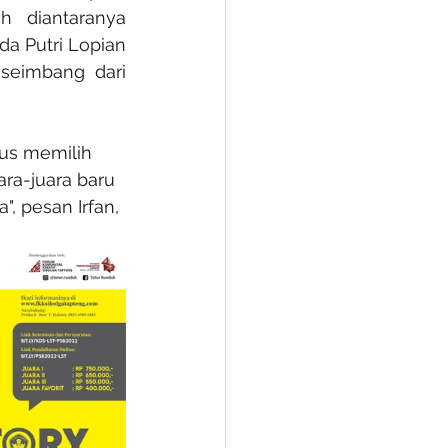
 diantaranya 
 Putri Lopian 
eimbang dari 
rus memilih 
ara-juara baru 
, pesan Irfan, 