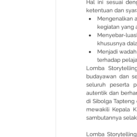
Hal ini sesuai de
ketentuan dan syara
Mengenalkan ac
kegiatan yang 
Menyebar-luas
khususnya dala
Menjadi wadah 
terhadap pelaja
Lomba Storytellin
budayawan dan sej
seluruh peserta p
autentik dan berha
di Sibolga Tapteng
mewakili Kepala K
sambutannya selak
Lomba Storytelling