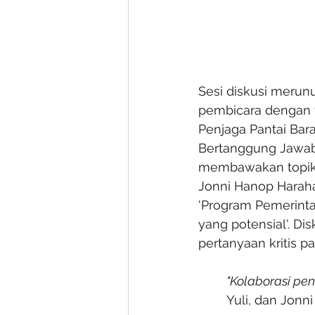
Sesi diskusi merun
pembicara dengan t
Penjaga Pantai Ba
Bertanggung Jawab 
membawakan topik '
Jonni Hanop Harah
'Program Pemerinta
yang potensial'. D
pertanyaan kritis pa
"Kolaborasi pe
Yuli, dan Jonn