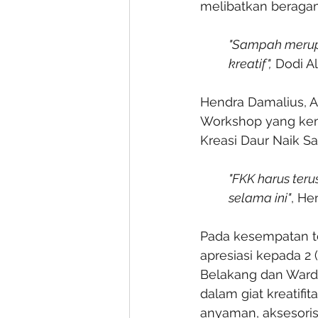
melibatkan beraga
"Sampah merupa
kreatif",
 Dodi A
Hendra Damalius, A
Workshop yang kem
Kreasi Daur Naik Sa
"FKK harus teru
selama ini"
, He
Pada kesempatan t
apresiasi kepada 2 
Belakang dan Wardi
dalam giat kreatifi
anyaman, aksesoris