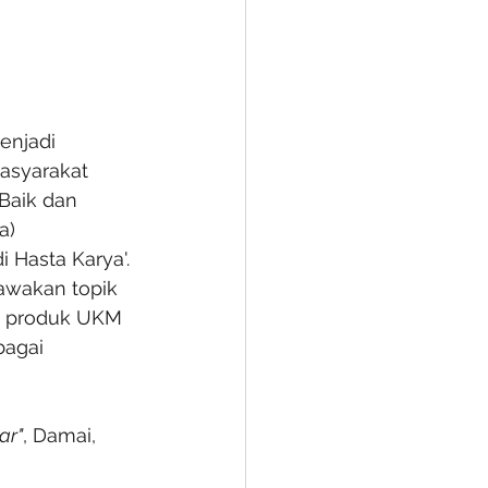
enjadi 
asyarakat 
Baik dan 
a) 
Hasta Karya'. 
awakan topik 
i produk UKM 
agai 
ar"
, Damai, 