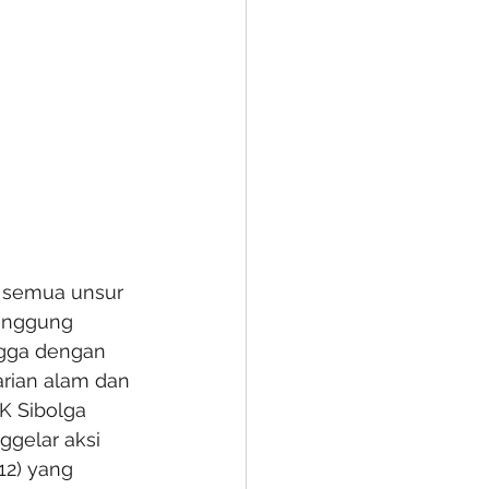
 semua unsur 
anggung 
ngga dengan 
arian alam dan 
K Sibolga 
gelar aksi 
12) yang 