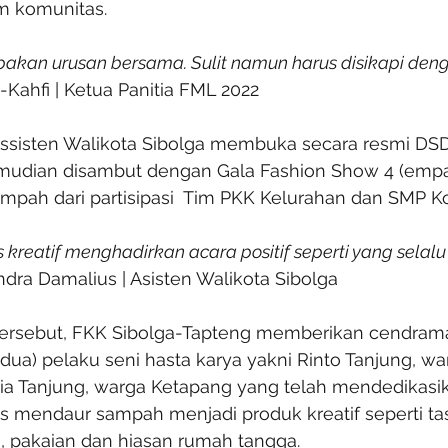
m komunitas.
kan urusan bersama. Sulit namun harus disikapi deng
l-Kahfi | Ketua Panitia FML 2022
ssisten Walikota Sibolga membuka secara resmi DS
udian disambut dengan Gala Fashion Show 4 (empat
mpah dari partisipasi  Tim PKK Kelurahan dan SMP Ko
s kreatif menghadirkan acara positif seperti yang selalu
ndra Damalius | Asisten Walikota Sibolga
ersebut, FKK Sibolga-Tapteng memberikan cendrama
(dua) pelaku seni hasta karya yakni Rinto Tanjung, wa
a Tanjung, warga Ketapang yang telah mendedikasika
tas mendaur sampah menjadi produk kreatif seperti tas,
, pakaian dan hiasan rumah tangga. 