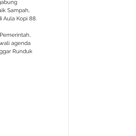
igabung 
aik Sampah, 
 Aula Kopi 88. 
 Pemerintah, 
wali agenda 
nggar Runduk 