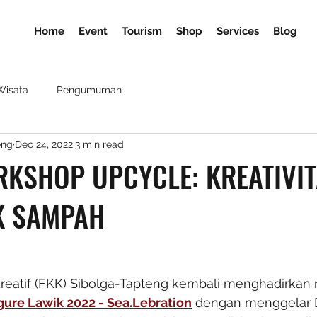
Home
Event
Tourism
Shop
Services
Blog
Wisata
Pengumuman
eng
Dec 24, 2022
3 min read
RKSHOP UPCYCLE: KREATIVI
K SAMPAH
eatif (FKK) Sibolga-Tapteng kembali menghadirkan 
gure Lawik 2022 - Sea.Lebration
 dengan menggelar