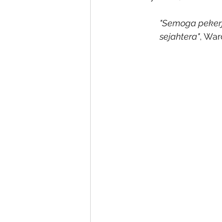
"Semoga pekerj
sejahtera"
, War