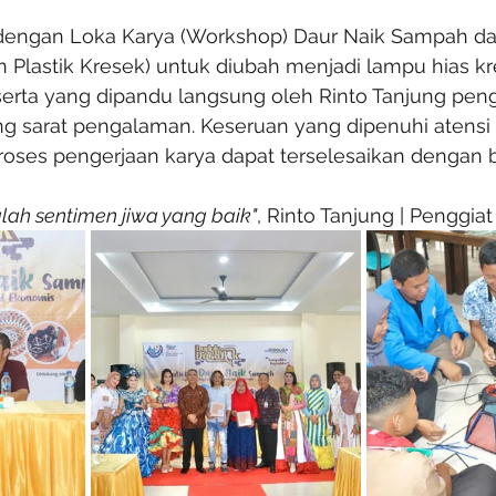
dengan Loka Karya (Workshop) Daur Naik Sampah da
n Plastik Kresek) untuk diubah menjadi lampu hias krea
serta yang dipandu langsung oleh Rinto Tanjung peng
g sarat pengalaman. Keseruan yang dipenuhi atensi d
roses pengerjaan karya dapat terselesaikan dengan b
alah sentimen jiwa yang baik"
, Rinto Tanjung | Penggia