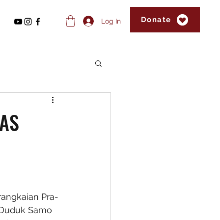
Donate
Log In
TAS
rangkaian Pra-
 Duduk Samo 