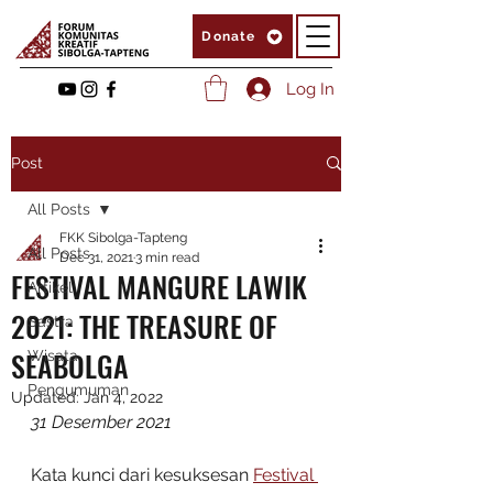
Donate
Log In
Post
All Posts
FKK Sibolga-Tapteng
All Posts
Dec 31, 2021
3 min read
FESTIVAL MANGURE LAWIK
Artikel
2021: THE TREASURE OF
Sastra
SEABOLGA
Wisata
Pengumuman
Updated:
Jan 4, 2022
31 Desember 2021
Kata kunci dari kesuksesan 
Festival 