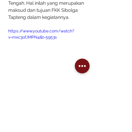
Tengah. Hal inilah yang merupakan 
maksud dan tujuan FKK Sibolga 
Tapteng dalam kegiatannya.
https://www.youtube.com/watch?
v=mxc3ofJMPN4&t=5953s
Tujuan dan cita-cita yang besar ini 
sangat membutuhkan komitmen 
dari seluruh stakeholder atau pihak 
yang berkepentingan. Mulai dari 
Pemerintah Daerah Sibolga 
maupun Tapteng, Pemerintah 
Provinsi Sumatera Utara, TNI AL, 
POLRI, pihak swasta pelaku industri 