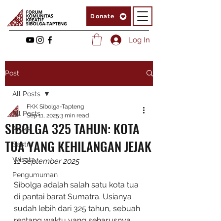
Donate
Log In
Post
All Posts
FKK Sibolga-Tapteng
All Posts
Sep 11, 2025
3 min read
SIBOLGA 325 TAHUN: KOTA
Artikel
TUA YANG KEHILANGAN JEJAK
Sastra
Wisata
11 September 2025
Pengumuman
Sibolga adalah salah satu kota tua 
di pantai barat Sumatra. Usianya 
sudah lebih dari 325 tahun, sebuah 
rentang waktu yang seharusnya 