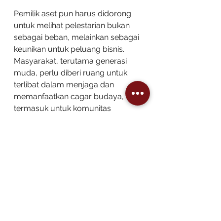
Pemilik aset pun harus didorong 
untuk melihat pelestarian bukan 
sebagai beban, melainkan sebagai 
keunikan untuk peluang bisnis. 
Masyarakat, terutama generasi 
muda, perlu diberi ruang untuk 
terlibat dalam menjaga dan 
memanfaatkan cagar budaya, 
termasuk untuk komunitas 
penggiat, seperti FKK Sibolga 
Tapteng yang berpotensi sebagai 
mitra dalam pemetaan sumber 
daya budaya (baca: 
program
untuk ini) dan menyelenggarakan 
tur-tur atau paket wisata sejarah di 
Sibolga, baik itu untuk pelajar, 
masyarakat, maupun wisatawan.